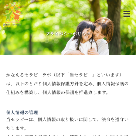
内
メ
容
ニ
を
ュ
ス
ー
キ
プライバシーポリシー
ッ
プ
かなえるセラピーラボ（以下「当セラピー」といいます）
は、以下のとおり個人情報保護方針を定め、個人情報保護の
仕組みを構築し、個人情報の保護を推進致します。
個人情報の管理
当セラピーは、個人情報の取り扱いに関して、法令を遵守い
たします。